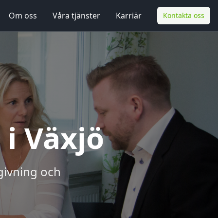
Om oss
Våra tjänster
Karriär
Kontakta oss
 i Växjö
dgivning och