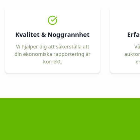
Kvalitet & Noggrannhet
Erfa
Vi hjälper dig att säkerställa att
Vå
din ekonomiska rapportering är
auktor
korrekt.
e