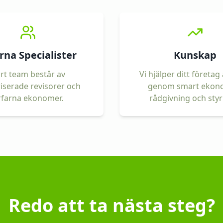
rna Specialister
Kunskap
rt team består av
Vi hjälper ditt företag
iserade revisorer och
genom smart ekon
rfarna ekonomer.
rådgivning och styr
Redo att ta nästa steg?