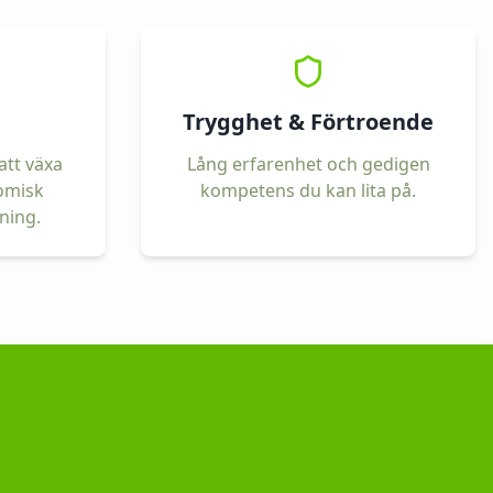
Trygghet & Förtroende
 att växa
Lång erfarenhet och gedigen
omisk
kompetens du kan lita på.
ning.