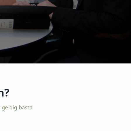
n?
 ge dig bästa